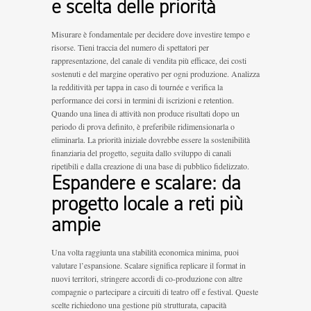
e scelta delle priorità
Misurare è fondamentale per decidere dove investire tempo e
risorse. Tieni traccia del numero di spettatori per
rappresentazione, del canale di vendita più efficace, dei costi
sostenuti e del margine operativo per ogni produzione. Analizza
la redditività per tappa in caso di tournée e verifica la
performance dei corsi in termini di iscrizioni e retention.
Quando una linea di attività non produce risultati dopo un
periodo di prova definito, è preferibile ridimensionarla o
eliminarla. La priorità iniziale dovrebbe essere la sostenibilità
finanziaria del progetto, seguita dallo sviluppo di canali
ripetibili e dalla creazione di una base di pubblico fidelizzato.
Espandere e scalare: da
progetto locale a reti più
ampie
Una volta raggiunta una stabilità economica minima, puoi
valutare l’espansione. Scalare significa replicare il format in
nuovi territori, stringere accordi di co-produzione con altre
compagnie o partecipare a circuiti di teatro off e festival. Queste
scelte richiedono una gestione più strutturata, capacità