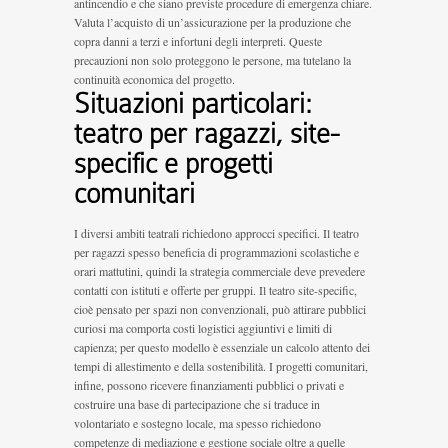
antincendio e che siano previste procedure di emergenza chiare.
Valuta l’acquisto di un’assicurazione per la produzione che
copra danni a terzi e infortuni degli interpreti. Queste
precauzioni non solo proteggono le persone, ma tutelano la
continuità economica del progetto.
Situazioni particolari:
teatro per ragazzi, site-
specific e progetti
comunitari
I diversi ambiti teatrali richiedono approcci specifici. Il teatro
per ragazzi spesso beneficia di programmazioni scolastiche e
orari mattutini, quindi la strategia commerciale deve prevedere
contatti con istituti e offerte per gruppi. Il teatro site-specific,
cioè pensato per spazi non convenzionali, può attirare pubblici
curiosi ma comporta costi logistici aggiuntivi e limiti di
capienza; per questo modello è essenziale un calcolo attento dei
tempi di allestimento e della sostenibilità. I progetti comunitari,
infine, possono ricevere finanziamenti pubblici o privati e
costruire una base di partecipazione che si traduce in
volontariato e sostegno locale, ma spesso richiedono
competenze di mediazione e gestione sociale oltre a quelle