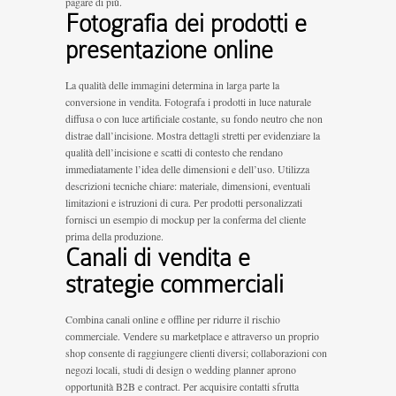
pagare di più.
Fotografia dei prodotti e
presentazione online
La qualità delle immagini determina in larga parte la
conversione in vendita. Fotografa i prodotti in luce naturale
diffusa o con luce artificiale costante, su fondo neutro che non
distrae dall’incisione. Mostra dettagli stretti per evidenziare la
qualità dell’incisione e scatti di contesto che rendano
immediatamente l’idea delle dimensioni e dell’uso. Utilizza
descrizioni tecniche chiare: materiale, dimensioni, eventuali
limitazioni e istruzioni di cura. Per prodotti personalizzati
fornisci un esempio di mockup per la conferma del cliente
prima della produzione.
Canali di vendita e
strategie commerciali
Combina canali online e offline per ridurre il rischio
commerciale. Vendere su marketplace e attraverso un proprio
shop consente di raggiungere clienti diversi; collaborazioni con
negozi locali, studi di design o wedding planner aprono
opportunità B2B e contract. Per acquisire contatti sfrutta