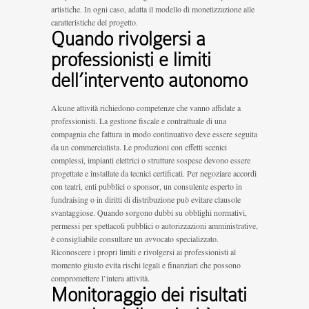
artistiche. In ogni caso, adatta il modello di monetizzazione alle
caratteristiche del progetto.
Quando rivolgersi a
professionisti e limiti
dell’intervento autonomo
Alcune attività richiedono competenze che vanno affidate a
professionisti. La gestione fiscale e contrattuale di una
compagnia che fattura in modo continuativo deve essere seguita
da un commercialista. Le produzioni con effetti scenici
complessi, impianti elettrici o strutture sospese devono essere
progettate e installate da tecnici certificati. Per negoziare accordi
con teatri, enti pubblici o sponsor, un consulente esperto in
fundraising o in diritti di distribuzione può evitare clausole
svantaggiose. Quando sorgono dubbi su obblighi normativi,
permessi per spettacoli pubblici o autorizzazioni amministrative,
è consigliabile consultare un avvocato specializzato.
Riconoscere i propri limiti e rivolgersi ai professionisti al
momento giusto evita rischi legali e finanziari che possono
compromettere l’intera attività.
Monitoraggio dei risultati