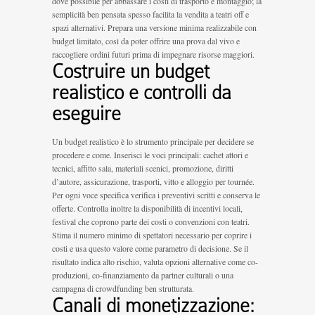
dove possibile per abbassare i costi di trasporto e montaggio; la
semplicità ben pensata spesso facilita la vendita a teatri off e
spazi alternativi. Prepara una versione minima realizzabile con
budget limitato, così da poter offrire una prova dal vivo e
raccogliere ordini futuri prima di impegnare risorse maggiori.
Costruire un budget
realistico e controlli da
eseguire
Un budget realistico è lo strumento principale per decidere se
procedere e come. Inserisci le voci principali: cachet attori e
tecnici, affitto sala, materiali scenici, promozione, diritti
d’autore, assicurazione, trasporti, vitto e alloggio per tournée.
Per ogni voce specifica verifica i preventivi scritti e conserva le
offerte. Controlla inoltre la disponibilità di incentivi locali,
festival che coprono parte dei costi o convenzioni con teatri.
Stima il numero minimo di spettatori necessario per coprire i
costi e usa questo valore come parametro di decisione. Se il
risultato indica alto rischio, valuta opzioni alternative come co-
produzioni, co-finanziamento da partner culturali o una
campagna di crowdfunding ben strutturata.
Canali di monetizzazione: