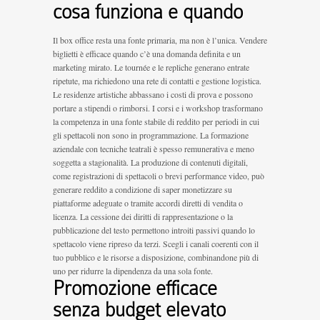
cosa funziona e quando
Il box office resta una fonte primaria, ma non è l’unica. Vendere
biglietti è efficace quando c’è una domanda definita e un
marketing mirato. Le tournée e le repliche generano entrate
ripetute, ma richiedono una rete di contatti e gestione logistica.
Le residenze artistiche abbassano i costi di prova e possono
portare a stipendi o rimborsi. I corsi e i workshop trasformano
la competenza in una fonte stabile di reddito per periodi in cui
gli spettacoli non sono in programmazione. La formazione
aziendale con tecniche teatrali è spesso remunerativa e meno
soggetta a stagionalità. La produzione di contenuti digitali,
come registrazioni di spettacoli o brevi performance video, può
generare reddito a condizione di saper monetizzare su
piattaforme adeguate o tramite accordi diretti di vendita o
licenza. La cessione dei diritti di rappresentazione o la
pubblicazione del testo permettono introiti passivi quando lo
spettacolo viene ripreso da terzi. Scegli i canali coerenti con il
tuo pubblico e le risorse a disposizione, combinandone più di
uno per ridurre la dipendenza da una sola fonte.
Promozione efficace
senza budget elevato