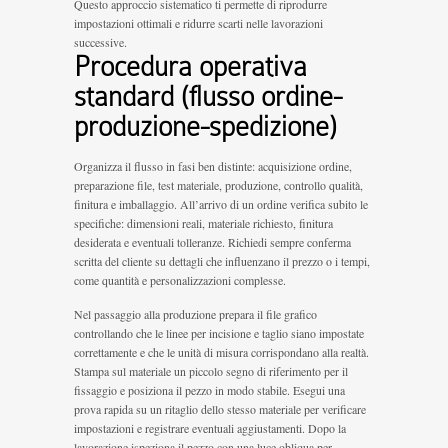
Questo approccio sistematico ti permette di riprodurre
impostazioni ottimali e ridurre scarti nelle lavorazioni
successive.
Procedura operativa
standard (flusso ordine-
produzione-spedizione)
Organizza il flusso in fasi ben distinte: acquisizione ordine,
preparazione file, test materiale, produzione, controllo qualità,
finitura e imballaggio. All’arrivo di un ordine verifica subito le
specifiche: dimensioni reali, materiale richiesto, finitura
desiderata e eventuali tolleranze. Richiedi sempre conferma
scritta del cliente su dettagli che influenzano il prezzo o i tempi,
come quantità e personalizzazioni complesse.
Nel passaggio alla produzione prepara il file grafico
controllando che le linee per incisione e taglio siano impostate
correttamente e che le unità di misura corrispondano alla realtà.
Stampa sul materiale un piccolo segno di riferimento per il
fissaggio e posiziona il pezzo in modo stabile. Esegui una
prova rapida su un ritaglio dello stesso materiale per verificare
impostazioni e registrare eventuali aggiustamenti. Dopo la
lavorazione ispeziona il pezzo con una luce obliqua per