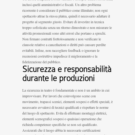
inclusi quelli amministrativi e fiscali. Un altro problema
ricorrente è considerare il pubblico come illimitato; non ogni
spettacolo attrae la stessa platea, quindi è necessario adattare il
progetto al segmento giusto. Evitare di investire in tecnica
troppo sofisticata senza un ritorno dimostrato e non misurare le
attività promozionali sono altri errori che portano a sprechi.
Non firmare contratti frettolosamente e non verificare le
clausole relative a cancellazioni o diritti può causare perdite
evitabili. Infine, non raccogliere feedback o ignorare le
recensioni costruttive impedisce il miglioramento e la
fidelizzazione del pubblico.
Sicurezza e responsabilità
durante le produzioni
La sicurezza in teatro è fondamentale e non è un ambito in cui
improvvisare. Per lavori che coinvolgono scene con
movimento, trapassi scenici, elementi sospesi o effetti speciali, è
necessario avvalersi di tecnici qualificati e rispettare le norme
del luogo di spettacolo. Evita di effettuare montaggi elettrici,
elementi scenografici sospesi o qualsiasi operazione che
richieda competenze specifiche se non sei qualificato.
Assicurati che il luogo abbia le necessarie certificazioni