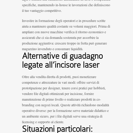
specifiche, mantenendo in-house le lavorazioni che definiscono
il tuo vantaggio competitivo.
Investire in formazione degli operatori e in procedure scritte
aiuta a mantenere qualità costante su volumi maggiori. Prima di
ampliare con nuove macchine verifica il ritorno economico e
assicurati che ci sia domanda sostenuta per assorbire la
produzione aggiuntiva: crescere troppo in fretta può generare
magazzino invenduto e consumare liquidità.
Alternative di guadagno
legate all’incisore laser
Oltre alla vendita diretta di prodotti, puoi monetizzare
competenze e attrezzature in vari modi: offrire servizi di
prototipazione per designer, tenere corsi pratici per hobbisti,
vendere file digitali ottimizzati per incisione, fornire
manutenzione di primo livello o realizzare prodotti in co-
branding con negozi locali. Queste attività richiedono modalità
operative diverse: per la formazione serve materiale didattico e
un ambiente sicuro, per i file digitali serve una strategia di
licensing e supporto al cliente.
Situazioni particolari: