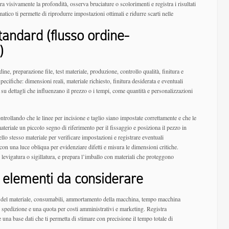
ra visivamente la profondità, osserva bruciature o scolorimenti e registra i risultati
ico ti permette di riprodurre impostazioni ottimali e ridurre scarti nelle
andard (flusso ordine-
)
dine, preparazione file, test materiale, produzione, controllo qualità, finitura e
pecifiche: dimensioni reali, materiale richiesto, finitura desiderata e eventuali
 su dettagli che influenzano il prezzo o i tempi, come quantità e personalizzazioni
ntrollando che le linee per incisione e taglio siano impostate correttamente e che le
teriale un piccolo segno di riferimento per il fissaggio e posiziona il pezzo in
lo stesso materiale per verificare impostazioni e registrare eventuali
on una luce obliqua per evidenziare difetti e misura le dimensioni critiche.
, levigatura o sigillatura, e prepara l’imballo con materiali che proteggono
: elementi da considerare
to del materiale, consumabili, ammortamento della macchina, tempo macchina
di spedizione e una quota per costi amministrativi e marketing. Registra
 una base dati che ti permetta di stimare con precisione il tempo totale di