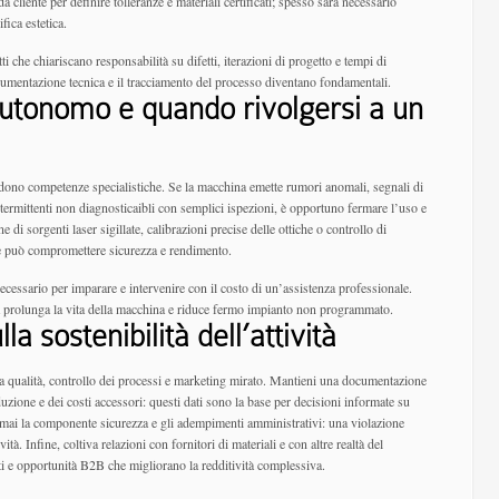
a cliente per definire tolleranze e materiali certificati; spesso sarà necessario
fica estetica.
i che chiariscano responsabilità su difetti, iterazioni di progetto e tempi di
ocumentazione tecnica e il tracciamento del processo diventano fondamentali.
 autonomo e quando rivolgersi a un
dono competenze specialistiche. Se la macchina emette rumori anomali, segnali di
termittenti non diagnosticaibli con semplici ispezioni, è opportuno fermare l’uso e
 di sorgenti laser sigillate, calibrazioni precise delle ottiche o controllo di
te può compromettere sicurezza e rendimento.
cessario per imparare e intervenire con il costo di un’assistenza professionale.
a prolunga la vita della macchina e riduce fermo impianto non programmato.
la sostenibilità dell’attività
tra qualità, controllo dei processi e marketing mirato. Mantieni una documentazione
duzione e dei costi accessori: questi dati sono la base per decisioni informate su
 mai la componente sicurezza e gli adempimenti amministrativi: una violazione
. Infine, coltiva relazioni con fornitori di materiali e con altre realtà del
nti e opportunità B2B che migliorano la redditività complessiva.