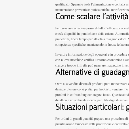
qualificato. Spegni e isola l’alimentazione e contatta 
manutenzione preventiva: pulizia ottiche, lubrificazione 
Come scalare l’attivit
Per crescere considera prima di tutto l’efficienza operat
check di qualità in punti chiave della catena. Automat
predefiniti, libera tempo per attività a maggior valore. 
competenze specifiche, mantenendo in-house le lavoraz
Investire in formazione degli operatori e in procedure 
con nuove macchine verifica il ritorno economico e ass
crescere troppo in fretta può generare magazzino inven
Alternative di guadagno
Oltre alla vendita diretta di prodotti, puoi monetizzare 
designer, tenere corsi pratici per hobbisti, vendere file
prodotti in co-branding con negozi locali. Queste attiv
didattico e un ambiente sicuro, per i file digitali serve 
Situazioni particolari: 
Per ordini di grandi quantità prepara una procedura di 
pianificazione temporale della produzione e controllo qu