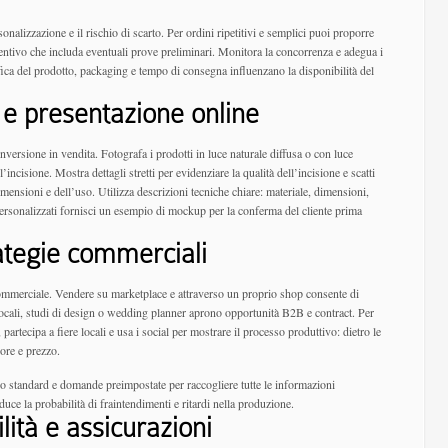
onalizzazione e il rischio di scarto. Per ordini ripetitivi e semplici puoi proporre
eventivo che includa eventuali prove preliminari. Monitora la concorrenza e adegua i
afica del prodotto, packaging e tempo di consegna influenzano la disponibilità del
i e presentazione online
nversione in vendita. Fotografa i prodotti in luce naturale diffusa o con luce
’incisione. Mostra dettagli stretti per evidenziare la qualità dell’incisione e scatti
ensioni e dell’uso. Utilizza descrizioni tecniche chiare: materiale, dimensioni,
i personalizzati fornisci un esempio di mockup per la conferma del cliente prima
rategie commerciali
 commerciale. Vendere su marketplace e attraverso un proprio shop consente di
 locali, studi di design o wedding planner aprono opportunità B2B e contract. Per
, partecipa a fiere locali e usa i social per mostrare il processo produttivo: dietro le
lore e prezzo.
vo standard e domande preimpostate per raccogliere tutte le informazioni
ce la probabilità di fraintendimenti e ritardi nella produzione.
ità e assicurazioni