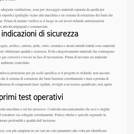
 adeguata ventilazione, zona per stoccaggio materiali separata da quella per
di superfici ignifughe vicino alla macchina e un sistema di estrazione dei fumi che
. Prima di iniziare verifica se il luogo in cui lavori richiede autorizzazioni
er attività artigianali o commerciali.
 indicazioni di sicurezza
Legno, acrilico, cartone, pelle, vetro, ceramica e alcuni metalli trattati sono materiali
per ottimizzare qualità e sicurezza. Evita categoricamente materiali che contengono
gas corrosivi e tossici in fase di lavorazione. Prima di lavorare un materiale
 ambiente controllato.
ndossa protezione per gli occhi specifica se il progetto lo richiede, non lasciare
 che il sistema di estrazione dei fumi funzioni correttamente e tieni a portata di
tuzioni di componenti laser sigillati, rivolgiti a un tecnico qualificato; non aprire
primi test operativi
i sulla macchina e sul tuo processo. Controlla meccanicamente che assi e cinghie
e l’estrattore sia collegato correttamente. Pulisci ottiche e specchi seguendo la
erare profondità e qualità dell’incisione.
est, con più campioni in cui vari un solo parametro alla volta per identificare