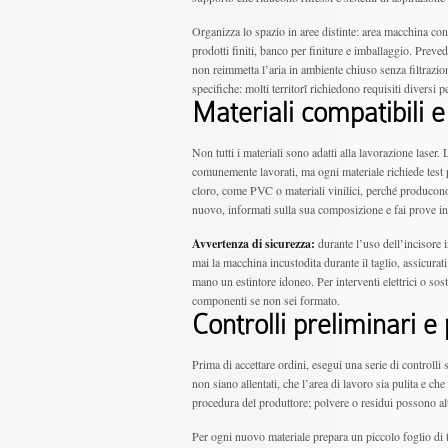
Organizza lo spazio in aree distinte: area macchina con
prodotti finiti, banco per finiture e imballaggio. Preve
non reimmetta l’aria in ambiente chiuso senza filtrazione
specifiche: molti territorî richiedono requisiti diversi p
Materiali compatibili e
Non tutti i materiali sono adatti alla lavorazione laser. 
comunemente lavorati, ma ogni materiale richiede test 
cloro, come PVC o materiali vinilici, perché producono 
nuovo, informati sulla sua composizione e fai prove in
Avvertenza di sicurezza:
durante l’uso dell’incisore i
mai la macchina incustodita durante il taglio, assicurati
mano un estintore idoneo. Per interventi elettrici o sosti
componenti se non sei formato.
Controlli preliminari e 
Prima di accettare ordini, esegui una serie di controll
non siano allentati, che l’area di lavoro sia pulita e ch
procedura del produttore; polvere o residui possono alt
Per ogni nuovo materiale prepara un piccolo foglio di t