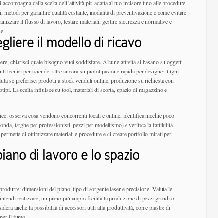
 accompagna dalla scelta dell’attività più adatta al tuo incisore fino alle procedure
i, metodi per garantire qualità costante, modalità di preventivazione e come evitare
nizzare il flusso di lavoro, testare materiali, gestire sicurezza e normative e
ne.
gliere il modello di ricavo
ere, chiarisci quale bisogno vuoi soddisfare. Alcune attività si basano su oggetti
nti tecnici per aziende, altre ancora su prototipazione rapida per designer. Ogni
luta se preferisci prodotti a stock venduti online, produzione su richiesta con
tipi. La scelta influisce su tool, materiali di scorta, spazio di magazzino e
ce: osserva cosa vendono concorrenti locali e online, identifica nicchie poco
nda, targhe per professionisti, pezzi per modellismo) e verifica la fattibilità
 permette di ottimizzare materiali e procedure e di creare portfolio mirati per
 piano di lavoro e lo spazio
produrre: dimensioni del piano, tipo di sorgente laser e precisione. Valuta le
e intendi realizzare; un piano più ampio facilita la produzione di pezzi grandi o
ra anche la possibilità di accessori utili alla produttività, come piastre di
 per il fumo.