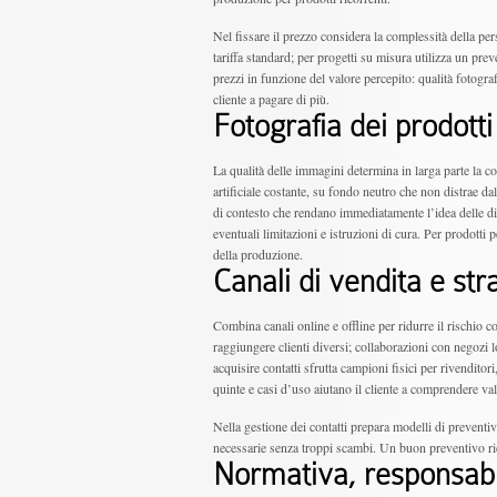
Nel fissare il prezzo considera la complessità della pers
tariffa standard; per progetti su misura utilizza un pr
prezzi in funzione del valore percepito: qualità fotogr
cliente a pagare di più.
Fotografia dei prodott
La qualità delle immagini determina in larga parte la co
artificiale costante, su fondo neutro che non distrae dall
di contesto che rendano immediatamente l’idea delle dim
eventuali limitazioni e istruzioni di cura. Per prodott
della produzione.
Canali di vendita e st
Combina canali online e offline per ridurre il rischio
raggiungere clienti diversi; collaborazioni con negozi
acquisire contatti sfrutta campioni fisici per rivenditori
quinte e casi d’uso aiutano il cliente a comprendere va
Nella gestione dei contatti prepara modelli di preventi
necessarie senza troppi scambi. Un buon preventivo ridu
Normativa, responsabil