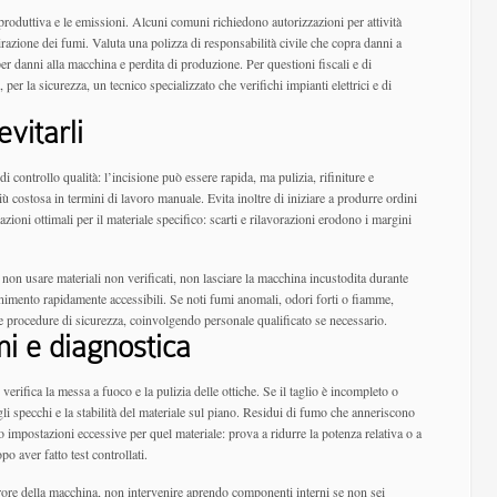
 produttiva e le emissioni. Alcuni comuni richiedono autorizzazioni per attività
razione dei fumi. Valuta una polizza di responsabilità civile che copra danni a
 per danni alla macchina e perdita di produzione. Per questioni fiscali e di
er la sicurezza, un tecnico specializzato che verifichi impianti elettrici e di
vitarli
di controllo qualità: l’incisione può essere rapida, ma pulizia, rifiniture e
 costosa in termini di lavoro manuale. Evita inoltre di iniziare a produrre ordini
tazioni ottimali per il materiale specifico: scarti e rilavorazioni erodono i margini
 non usare materiali non verificati, non lasciare la macchina incustodita durante
gnimento rapidamente accessibili. Se noti fumi anomali, odori forti o fiamme,
 procedure di sicurezza, coinvolgendo personale qualificato se necessario.
i e diagnostica
 verifica la messa a fuoco e la pulizia delle ottiche. Se il taglio è incompleto o
gli specchi e la stabilità del materiale sul piano. Residui di fumo che anneriscono
o impostazioni eccessive per quel materiale: prova a ridurre la potenza relativa o a
o aver fatto test controllati.
rrore della macchina, non intervenire aprendo componenti interni se non sei