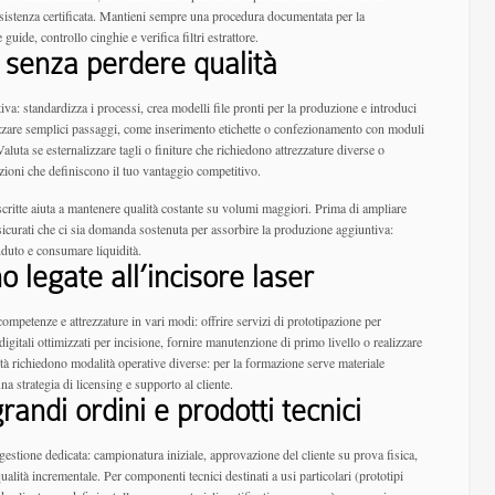
assistenza certificata. Mantieni sempre una procedura documentata per la
guide, controllo cinghie e verifica filtri estrattore.
à senza perdere qualità
iva: standardizza i processi, crea modelli file pronti per la produzione e introduci
izzare semplici passaggi, come inserimento etichette o confezionamento con moduli
Valuta se esternalizzare tagli o finiture che richiedono attrezzature diverse o
ioni che definiscono il tuo vantaggio competitivo.
scritte aiuta a mantenere qualità costante su volumi maggiori. Prima di ampliare
icurati che ci sia domanda sostenuta per assorbire la produzione aggiuntiva:
duto e consumare liquidità.
 legate all’incisore laser
competenze e attrezzature in vari modi: offrire servizi di prototipazione per
 digitali ottimizzati per incisione, fornire manutenzione di primo livello o realizzare
ità richiedono modalità operative diverse: per la formazione serve materiale
una strategia di licensing e supporto al cliente.
grandi ordini e prodotti tecnici
gestione dedicata: campionatura iniziale, approvazione del cliente su prova fisica,
alità incrementale. Per componenti tecnici destinati a usi particolari (prototipi