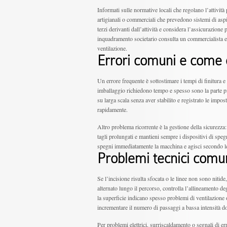
Informati sulle normative locali che regolano l’attività
artigianali o commerciali che prevedono sistemi di aspi
terzi derivanti dall’attività e considera l’assicurazione
inquadramento societario consulta un commercialista e, p
ventilazione.
Errori comuni e come e
Un errore frequente è sottostimare i tempi di finitura e 
imballaggio richiedono tempo e spesso sono la parte più
su larga scala senza aver stabilito e registrato le impos
rapidamente.
Altro problema ricorrente è la gestione della sicurezza:
tagli prolungati e mantieni sempre i dispositivi di spe
spegni immediatamente la macchina e agisci secondo le
Problemi tecnici comun
Se l’incisione risulta sfocata o le linee non sono nitide,
alternato lungo il percorso, controlla l’allineamento de
la superficie indicano spesso problemi di ventilazione 
incrementare il numero di passaggi a bassa intensità dop
Per problemi elettrici, surriscaldamento o segnali di e