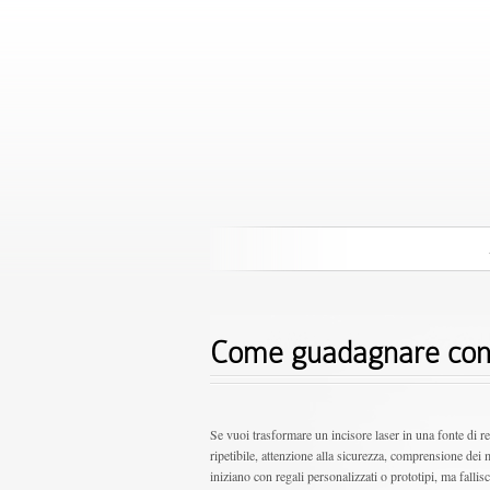
Come guadagnare con in
Se vuoi trasformare un incisore laser in una fonte di r
ripetibile, attenzione alla sicurezza, comprensione dei m
iniziano con regali personalizzati o prototipi, ma fall