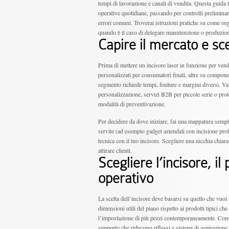
tempi di lavorazione e canali di vendita. Questa guida ti
operative quotidiane, passando per controlli preliminar
errori comuni. Troverai istruzioni pratiche su come orga
quando è il caso di delegare manutenzione o produzio
Capire il mercato e sce
Prima di mettere un incisore laser in funzione per vend
personalizzati per consumatori finali, altre su compone
segmento richiede tempi, finiture e margini diversi. Va
personalizzazione, servizi B2B per piccole serie o proto
modalità di preventivazione.
Per decidere da dove iniziare, fai una mappatura sempli
servite (ad esempio gadget aziendali con incisione profo
tecnica con il tuo incisore. Scegliere una nicchia chiara
attirare clienti.
Scegliere l’incisore, il
operativo
La scelta dell’incisore deve basarsi su quello che vuoi 
dimensioni utili del piano rispetto ai prodotti tipici ch
l’impostazione di più pezzi contemporaneamente. Conside
supporto che riducono riflessi e sistemi di aspirazione