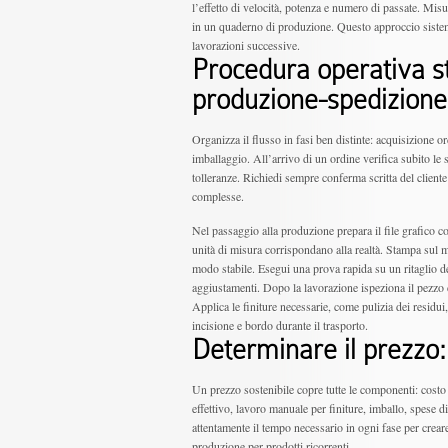
l’effetto di velocità, potenza e numero di passate. Misu
in un quaderno di produzione. Questo approccio sistemat
lavorazioni successive.
Procedura operativa st
produzione-spedizione
Organizza il flusso in fasi ben distinte: acquisizione or
imballaggio. All’arrivo di un ordine verifica subito le s
tolleranze. Richiedi sempre conferma scritta del cliente
complesse.
Nel passaggio alla produzione prepara il file grafico co
unità di misura corrispondano alla realtà. Stampa sul ma
modo stabile. Esegui una prova rapida su un ritaglio del
aggiustamenti. Dopo la lavorazione ispeziona il pezzo c
Applica le finiture necessarie, come pulizia dei residui
incisione e bordo durante il trasporto.
Determinare il prezzo
Un prezzo sostenibile copre tutte le componenti: cos
effettivo, lavoro manuale per finiture, imballo, spese 
attentamente il tempo necessario in ogni fase per creare
produzione per prodotti ricorrenti.