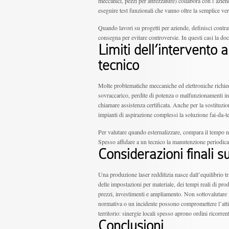
meccanici, pezzi per attrezzature) collabora con l’aziend
eseguire test funzionali che vanno oltre la semplice veri
Quando lavori su progetti per aziende, definisci contratt
consegna per evitare controversie. In questi casi la d
Limiti dell’intervento
tecnico
Molte problematiche meccaniche ed elettroniche richie
sovraccarico, perdite di potenza o malfunzionamenti in
chiamare assistenza certificata. Anche per la sostituzione
impianti di aspirazione complessi la soluzione fai-da-
Per valutare quando esternalizzare, compara il tempo ne
Spesso affidare a un tecnico la manutenzione periodic
Considerazioni finali sul
Una produzione laser redditizia nasce dall’equilibrio 
delle impostazioni per materiale, dei tempi reali di pro
prezzi, investimenti e ampliamento. Non sottovalutare
normativa o un incidente possono compromettere l’attività
territorio: sinergie locali spesso aprono ordini ricorre
Conclusioni