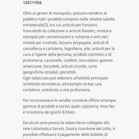
1047/1958
.
Oltre ai generi di monopolio, possono vendere al
pubblico tutti i prodotti compresi nella relativa tabella
ministeriale[3], tra cui: articoli per fumatori,
francobolli da collezione e articoli filatelici, moduli e
stampati per comunicazioni e richieste a enti vari,
moduli per contratti, tessere prepagate, articoli di
cancelleria e cartoleria, bigiotteria, pile, articoli per la
cura e l’igiene della persona, prodotti cosmetici e di
profumeria, caramelle, confetti, cioccolatini, gomme
americane, fazzoletti, articoli ricordo, carte
geografiche stradali, giocattoli.
Ogni tabaccaio può abbinare all’attività principale
un’attività secondaria, ad esempio un bar, una
cartoleria, un’edicola o una profumeria.
Per incrementare le vendite conviene offrire un’ampia
gamma di prodotti e servizi quali: copisteria, invio fax
e ricevitoria dei giochi di Stato.
Da alcuni anni presso le tabaccherie collegate alla
rete Lottomatica Servizi, Sisal e ricevitorie del Lotto, è
possibile effettuare il pagamento delle bollette di