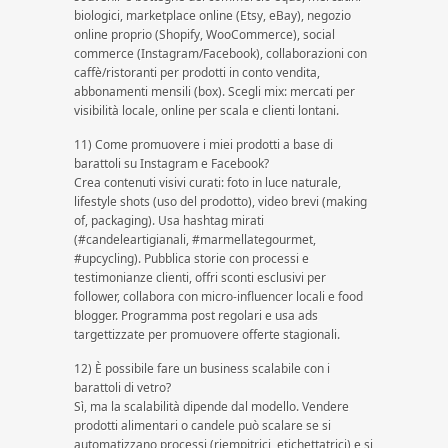
biologici, marketplace online (Etsy, eBay), negozio
online proprio (Shopify, WooCommerce), social
commerce (Instagram/Facebook), collaborazioni con
caffè/ristoranti per prodotti in conto vendita,
abbonamenti mensili (box). Scegli mix: mercati per
visibilità locale, online per scala e clienti lontani.
11) Come promuovere i miei prodotti a base di
barattoli su Instagram e Facebook?
Crea contenuti visivi curati: foto in luce naturale,
lifestyle shots (uso del prodotto), video brevi (making
of, packaging). Usa hashtag mirati
(#candeleartigianali, #marmellategourmet,
#upcycling). Pubblica storie con processi e
testimonianze clienti, offri sconti esclusivi per
follower, collabora con micro-influencer locali e food
blogger. Programma post regolari e usa ads
targettizzate per promuovere offerte stagionali.
12) È possibile fare un business scalabile con i
barattoli di vetro?
Sì, ma la scalabilità dipende dal modello. Vendere
prodotti alimentari o candele può scalare se si
automatizzano processi (riempitrici, etichettatrici) e si