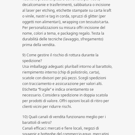
decalcomanie e trasferimenti, sabbiatura o incisione
al laser per etching, etichette stampate su carta kraft
o vinile, nastri e tag in corda, spruzzi di glitter (per
oggetti non alimentari), wrapping con tessuto/carta.
Per personalizzazioni su misura offri incisione del
nome, colori a tema, e packaging regalo. Testa la
durabilità delle tecniche (lavaggio, sfregamento)
prima della vendita.
9) Come gestire il rischio di rottura durante la
spedizione?
Usa imballaggi adeguati: pluriball intorno al barattolo,
riempimento interno (chip di polistirolo, carta),
scatole con divisori per più pezzi. Scegli spedizioni
con tracciamento e assicurazione per valori alti.
Etichetta “fragile” e indica orientamento se
necessario. Considera spedizione in doppia scatola
per prodotti di valore. Offri opzioni locali di ritiro per
clienti vicini per ridurre rischi.
10) Quali canali di vendita funzionano meglio per i
barattoli di vetro?
Canali efficaci: mercati e fiere locali, negozi di
souvenir e botteghe del commercio equo, mercatini