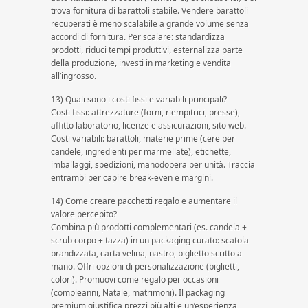
trova fornitura di barattoli stabile. Vendere barattoli
recuperati è meno scalabile a grande volume senza
accordi di fornitura. Per scalare: standardizza
prodotti, riduci tempi produttivi, esternalizza parte
della produzione, investi in marketing e vendita
all’ingrosso.
13) Quali sono i costi fissi e variabili principali?
Costi fissi: attrezzature (forni, riempitrici, presse),
affitto laboratorio, licenze e assicurazioni, sito web.
Costi variabili: barattoli, materie prime (cere per
candele, ingredienti per marmellate), etichette,
imballaggi, spedizioni, manodopera per unità. Traccia
entrambi per capire break-even e margini.
14) Come creare pacchetti regalo e aumentare il
valore percepito?
Combina più prodotti complementari (es. candela +
scrub corpo + tazza) in un packaging curato: scatola
brandizzata, carta velina, nastro, biglietto scritto a
mano. Offri opzioni di personalizzazione (biglietti,
colori). Promuovi come regalo per occasioni
(compleanni, Natale, matrimoni). Il packaging
premium giustifica prezzi più alti e un’esperienza