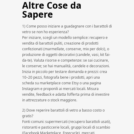
Altre Cose da
Sapere
1) Come posso iniziare a guadagnare con i barattoli di
vetro se non ho esperienza?
Per iniziare, scegli un modello semplice: recupero e
vendita di barattoli puliti, creazione di prodotti
confezionati (marmellate, conserve, mix per dolci), o
produzione di oggetti decorativi (candele, vasi, kit fai-
da-te). Valuta risorse e competenze: se sai cucinare,
le conserve; se hai manualità, candele e decorazioni.
Inizia in piccolo per testare domanda e prezzi: crea
10–20 pezzi, fotografa bene i prodotti, apri una
scheda su marketplace come Etsy o una pagina
Instagram e proponili ai mercati locali. Misura
vendite, feedback e adatta l’offerta prima di investire
in attrezzature o stock maggiore.
2) Dove reperire barattoli di vetro a basso costo o
gratis?
Fonti comuni: supermercati (recupero barattoli usati),
ristoranti e pasticcerie locali, gruppi locali di scambio
(Facebook Marketplace, Freecycle), mercati