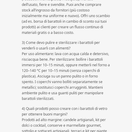
dell’usato, fiere e svendite. Puoi anche comprare
stock all’ingrosso da fornitori (più costoso
inizialmente ma uniforme e nuovo). Offri uno scambio
(ad es. borsa di barattoli in cambio di sconto sui tuoi
prodotti) ai clienti per creare un flusso continuo di
materiali gratis o a basso costo.
3) Come devo pulire e sterilizzare i barattoli per
venderli o usarli con alimenti?
Per uso alimentare: lava con acqua calda e detersivo,
risciacqua bene. Per sterilizzare: bollire i barattoli
immersi per 10–15 minuti, oppure metterli nel forno a
120–140 °C per 10–15 minuti (senza coperchi di
plastica). Asciuga su un panno pulito o in forno
spento. I coperchi vanno bolliti separatamente se
metallici; sostituisci coperchi arrugginiti. Mantieni
ambiente pulito e usa guanti puliti per manipolare
barattoli sterilizzati.
4) Quali prodotti posso creare con i barattoli di vetro
per ottenere buoni margini?
Prodotti ad alto margine: candele artigianali, kit per
dolci o cocktail, conserve e marmellate gourmet,
sottolio e sottaceti artigianali, terrari e kit per piante,