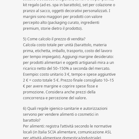
kit regalo (ad es. spa in barattolo), set per colazione o
pranzo al sacco, oggetti decorativi personalizzati. I
margini sono maggiori per prodotti con valore
percepito alto (packaging curato, ingredienti
premium, storie dietro il prodotto).
5) Come calcolo il prezzo di vendita?
Calcola costo totale per unità (barattolo, materia
prima, etichetta, imballo, trasporto, costo del lavoro
per tempo impiegato). Aggiungi margine desiderato:
per prodotti alimentari e oggetti artigianali mira a un
ricarico netto del 50–150% a seconda del mercato.
Esempio: costo unitario 3 €, tempo e spese aggiuntive
2 € = costo totale 5 €. Prezzo finale consigliato 10–15
€ per avere margine e coprire spese fisse e
promozione. Considera anche prezzi della
concorrenza e percezione del valore.
6) Quali regole igienico-sanitarie e autorizzazioni
servono per vendere alimenti o cosmetici in
barattolo?
Per alimenti: registra l’attività secondo le normative
locali (in Italia SCIA alimentare, comunicazione ASL
per attività alimentare domestica/industriale),