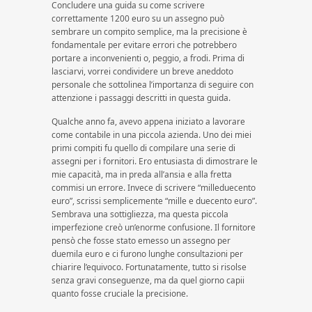
Concludere una guida su come scrivere
correttamente 1200 euro su un assegno può
sembrare un compito semplice, ma la precisione è
fondamentale per evitare errori che potrebbero
portare a inconvenienti o, peggio, a frodi. Prima di
lasciarvi, vorrei condividere un breve aneddoto
personale che sottolinea l’importanza di seguire con
attenzione i passaggi descritti in questa guida.
Qualche anno fa, avevo appena iniziato a lavorare
come contabile in una piccola azienda. Uno dei miei
primi compiti fu quello di compilare una serie di
assegni per i fornitori. Ero entusiasta di dimostrare le
mie capacità, ma in preda all’ansia e alla fretta
commisi un errore. Invece di scrivere “milleduecento
euro”, scrissi semplicemente “mille e duecento euro”.
Sembrava una sottigliezza, ma questa piccola
imperfezione creò un’enorme confusione. Il fornitore
pensò che fosse stato emesso un assegno per
duemila euro e ci furono lunghe consultazioni per
chiarire l’equivoco. Fortunatamente, tutto si risolse
senza gravi conseguenze, ma da quel giorno capii
quanto fosse cruciale la precisione.