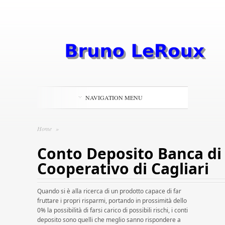
NAVIGATION MENU
Home
»
Conto Deposito Banca di
Cooperativo di Cagliari
Quando si è alla ricerca di un prodotto capace di far
fruttare i propri risparmi, portando in prossimità dello
0% la possibilità di farsi carico di possibili rischi, i conti
deposito sono quelli che meglio sanno rispondere a