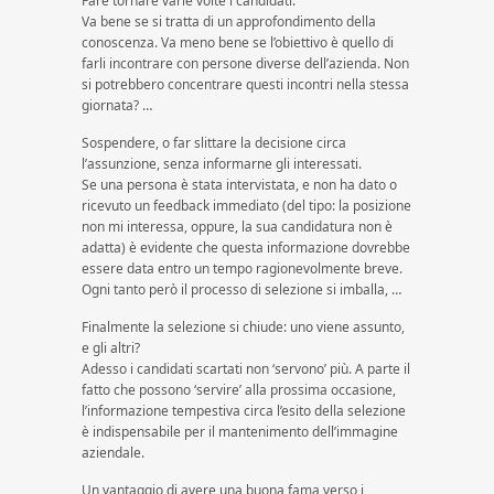
Fare tornare varie volte i candidati.
Va bene se si tratta di un approfondimento della
conoscenza. Va meno bene se l’obiettivo è quello di
farli incontrare con persone diverse dell’azienda. Non
si potrebbero concentrare questi incontri nella stessa
giornata? …
Sospendere, o far slittare la decisione circa
l’assunzione, senza informarne gli interessati.
Se una persona è stata intervistata, e non ha dato o
ricevuto un feedback immediato (del tipo: la posizione
non mi interessa, oppure, la sua candidatura non è
adatta) è evidente che questa informazione dovrebbe
essere data entro un tempo ragionevolmente breve.
Ogni tanto però il processo di selezione si imballa, …
Finalmente la selezione si chiude: uno viene assunto,
e gli altri?
Adesso i candidati scartati non ‘servono’ più. A parte il
fatto che possono ‘servire’ alla prossima occasione,
l’informazione tempestiva circa l’esito della selezione
è indispensabile per il mantenimento dell’immagine
aziendale.
Un vantaggio di avere una buona fama verso i