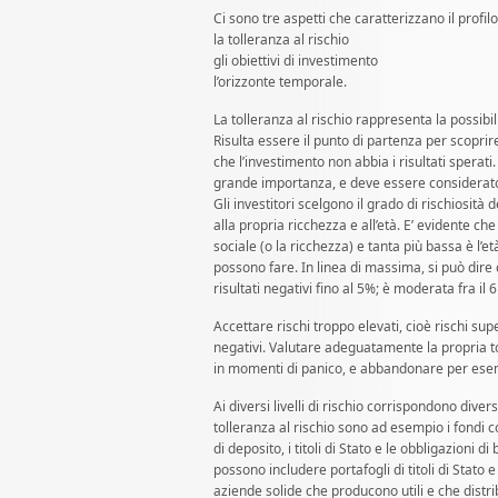
Ci sono tre aspetti che caratterizzano il profilo 
la tolleranza al rischio
gli obiettivi di investimento
l’orizzonte temporale.
La tolleranza al rischio rappresenta la possibili
Risulta essere il punto di partenza per scoprire i
che l’investimento non abbia i risultati sperati.
grande importanza, e deve essere considerato 
Gli investitori scelgono il grado di rischiosità 
alla propria ricchezza e all’età. E’ evidente ch
sociale (o la ricchezza) e tanta più bassa è l’et
possono fare. In linea di massima, si può dire 
risultati negativi fino al 5%; è moderata fra il 6 
Accettare rischi troppo elevati, cioè rischi supe
negativi. Valutare adeguatamente la propria to
in momenti di panico, e abbandonare per esem
Ai diversi livelli di rischio corrispondono dive
tolleranza al rischio sono ad esempio i fondi co
di deposito, i titoli di Stato e le obbligazioni d
possono includere portafogli di titoli di Stato 
aziende solide che producono utili e che distrib