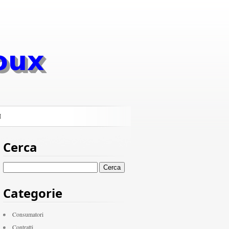
I
Cerca
Ricerca
per:
Categorie
Consumatori
Contratti