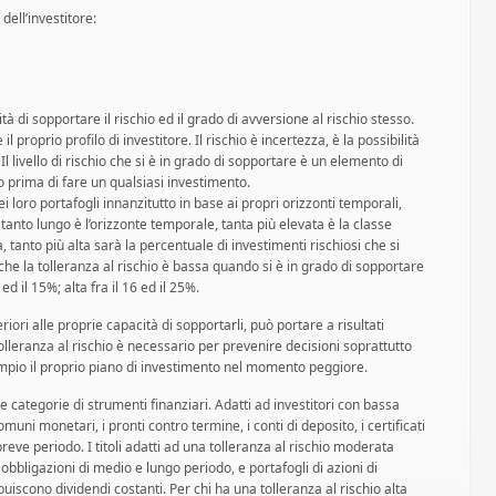
dell’investitore:
tà di sopportare il rischio ed il grado di avversione al rischio stesso.
l proprio profilo di investitore. Il rischio è incertezza, è la possibilità
 Il livello di rischio che si è in grado di sopportare è un elemento di
prima di fare un qualsiasi investimento.
dei loro portafogli innanzitutto in base ai propri orizzonti temporali,
e tanto lungo è l’orizzonte temporale, tanta più elevata è la classe
à, tanto più alta sarà la percentuale di investimenti rischiosi che si
che la tolleranza al rischio è bassa quando si è in grado di sopportare
ed il 15%; alta fra il 16 ed il 25%.
riori alle proprie capacità di sopportarli, può portare a risultati
lleranza al rischio è necessario per prevenire decisioni soprattutto
pio il proprio piano di investimento nel momento peggiore.
rse categorie di strumenti finanziari. Adatti ad investitori con bassa
muni monetari, i pronti contro termine, i conti di deposito, i certificati
i breve periodo. I titoli adatti ad una tolleranza al rischio moderata
e obbligazioni di medio e lungo periodo, e portafogli di azioni di
uiscono dividendi costanti. Per chi ha una tolleranza al rischio alta