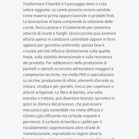
Trasformare il bambù è il passaggio dove si crea
valore aggiunto. Le canne possono essere vendute
come materia prima oppure lavorate in prodotti finiti.
La lavorazione di base comprende la selezione delle
canne, l’essiccazione e il trattamento per prevenire
attacchi di insetti e funghi. L’essiccazione può avvenire
all’aria aperta in condizioni controllate oppure in forni
appositi per garantire uniformità; questa fase è
cruciale perché influisce direttamente sulla qualità
finale, sulla stabilità dimensionale e sulla resistenza
del prodotto. Per addentrarsi nella produzione di
pannelli o utensili occorrono attrezzature maggiori e
competenze tecniche, ma molte PMI si specializzano
su nicchie: produzione di infissi, elementi d’arredo su
misura, strutture per giardini, trecce per coperture o
articoli artigianali. La fibra di bambù, una volta
estratta e trattata, può diventare tessuto: qui entra in
gioco la chimica del processo, che può essere
meccanico (più sostenibile ma meno diffuso) o
chimico (più efficiente ma richiede impianti e
permessi). Il carbone di bambù e i pellet per il
riscaldamento rappresentano altre strade di
monetizzazione, soprattutto in regioni dove la