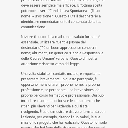
deve essere semplice ma efficace. Un’ottima scelta
potrebbe essere “Candidatura Spontanea – [Il tuo
nome] – [Posizione]”. Questo aiuta il destinatario a
identificare immediatamente il contenuto della tua
comunicazione.
Iniziare il corpo della mail con un saluto formale è
essenziale. Utilizzare “Gentile [Nome del
destinatario]” è un buon approccio, se conosci il
nome; altrimenti, un generico “Gentile Responsabile
delle Risorse Umane” va bene. Questo dimostra
attenzione e rispetto verso chi legge.
Una volta stabilito il contatto iniziale, è importante
presentarsi brevemente. In questo paragrafo, è
opportuno menzionare il proprio nome, la propria
professione e, se pertinente, una breve sintesi del
proprio percorso formativo e professionale. Qui puoi
includere i tuoi punti di forza e le competenze che
ritieni più rilevanti per l’azienda a cui ti stai
rivolgendo. È utile dimostrare di avere familiarità con
l’azienda, per esempio, citando i suoi valori, la sua
mission o i progetti che ha realizzato. Questo non solo
mostra che hai fatto delle ricerche, ma anche che sei